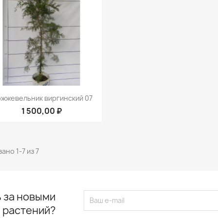
Быстрый просмотр

жжевельник виргинский 07
1 500,00 ₽
ано 1-7 из 7
 за новыми
 растений?