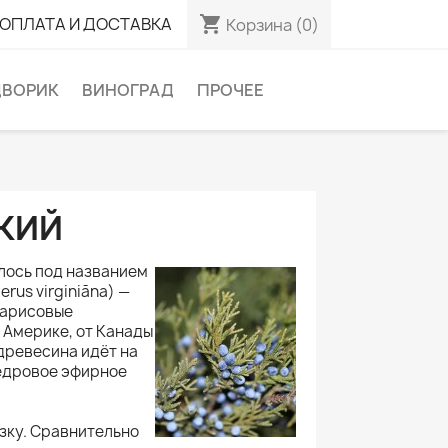
shopping_cart
ОПЛАТА И ДОСТАВКА
Корзина
(0)
ВОРИК
ВИНОГРАД
ПРОЧЕЕ
КИЙ
лось под названием
rus virginiāna) —
парисовые
 Америке, от Канады
древесина идёт на
кедровое эфирное
зку. Сравнительно