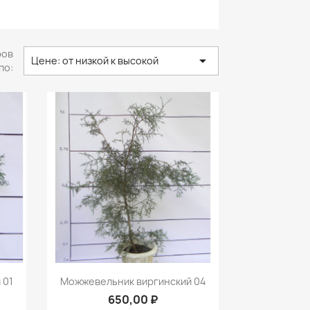
ров

Цене: от низкой к высокой
по:
р
Быстрый просмотр

 01
Можжевельник виргинский 04
650,00 ₽