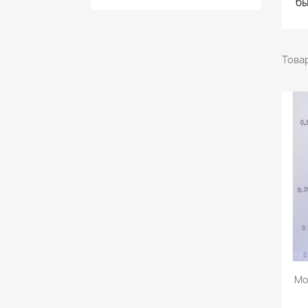
бы
Товар
Мо