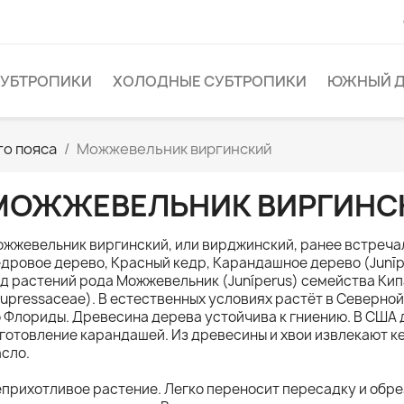
УБТРОПИКИ
ХОЛОДНЫЕ СУБТРОПИКИ
ЮЖНЫЙ Д
го пояса
Можжевельник виргинский
МОЖЖЕВЕЛЬНИК ВИРГИНС
жжевельник виргинский, или вирджинский, ранее встреча
дровое дерево, Красный кедр, Карандашное дерево (Junīpe
д растений рода Можжевельник (Juníperus) семейства Ки
upressaceae). В естественных условиях растёт в Северной
 Флориды. Древесина дерева устойчива к гниению. В США 
готовление карандашей. Из древесины и хвои извлекают 
сло.
прихотливое растение. Легко переносит пересадку и обре