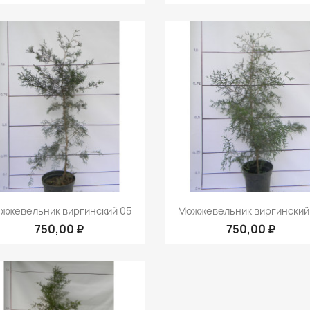
Быстрый просмотр
Быстрый просмот


жжевельник виргинский 05
Можжевельник виргинский
750,00 ₽
750,00 ₽