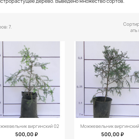
строрастущее дерево. Выведено множество сортов.
Сорти
ов: 7.
ать 
Быстрый просмотр
Быстрый просмот


жжевельник виргинский 02
Можжевельник виргинский
500,00 ₽
500,00 ₽