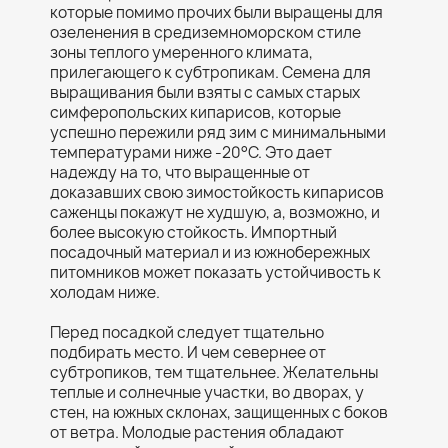
которые помимо прочих были выращены для
озеленения в средиземноморском стиле
зоны теплого умеренного климата,
прилегающего к субтропикам. Семена для
выращивания были взяты с самых старых
симферопольских кипарисов, которые
успешно пережили ряд зим с минимальными
температурами ниже -20
°
С. Это дает
надежду на то, что выращенные от
доказавших свою зимостойкость кипарисов
саженцы покажут не худшую, а, возможно, и
более высокую стойкость. Импортный
посадочный материал и из южнобережных
питомников может показать устойчивость к
холодам ниже.
Перед посадкой следует тщательно
подбирать место. И чем севернее от
субтропиков, тем тщательнее. Желательны
теплые и солнечные участки, во дворах, у
стен, на южных склонах, защищенных с боков
от ветра. Молодые растения обладают