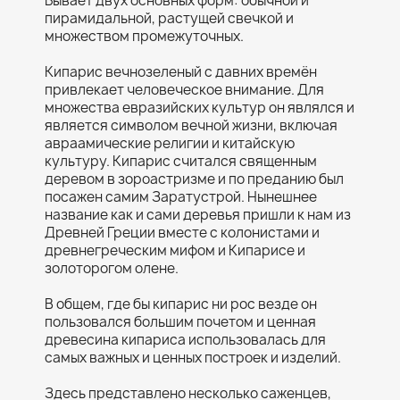
Бывает двух основных форм: обычной и
пирамидальной, растущей свечкой и
множеством промежуточных.
Кипарис вечнозеленый с давних времён
привлекает человеческое внимание. Для
множества евразийских культур он являлся и
является символом вечной жизни, включая
авраамические религии и китайскую
культуру. Кипарис считался священным
деревом в зороастризме и по преданию был
посажен самим Заратустрой. Нынешнее
название как и сами деревья пришли к нам из
Древней Греции вместе с колонистами и
древнегреческим мифом и Кипарисе и
золоторогом олене.
В общем, где бы кипарис ни рос везде он
пользовался большим почетом и ценная
древесина кипариса использовалась для
самых важных и ценных построек и изделий.
Здесь представлено несколько саженцев,