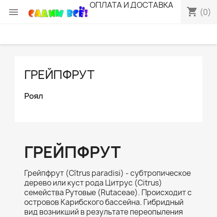
ОПЛАТА И ДОСТАВКА
shopping_cart

(0)
ГРЕЙПФРУТ
Роял
ГРЕЙПФРУТ
Грейпфрут (
Cítrus paradisi
) - субтропическое
дерево или куст рода Цитрус (Citrus)
семейства Рутовые (Rutaceae). Происходит c
островов Карибского бассейна. Гибридный
вид возникший в результате переопыления